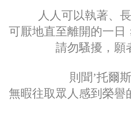
人人可以執著、
可厭地直至離開的一日
請勿騷擾，願
則聞’托爾
無暇往取眾人感到榮譽