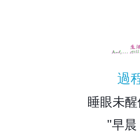
過
睡眼未醒
"
早晨