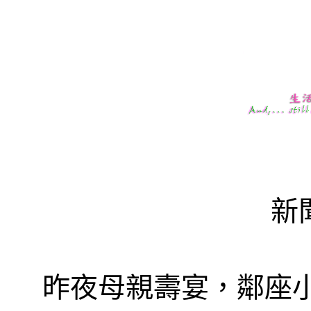
新
昨夜母親壽宴，鄰座